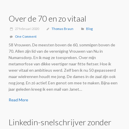
Over de 70 en zo vitaal
27 februari 2020
Thomas Braun
Blog
One Comment
58 Vrouwen. De meesten boven de 60, sommigen boven de
70. Allen zijn lid van de vereniging Vrouwen van Nu in
Numansdorp. En ik mag ze toespreken. Over mijn
metamorfose van dikke veertiger naar fitte fietser. Hoe ik
weer vitaal en ambitieus werd. Zelf ben ik nu 50 gepasseerd
maar wielrennen houdt me jong. De dames in de zaal zijn ook
nog jong. En zó actief. Een genot om mee te maken. Bijna een
jaar geleden kreeg ik een mail van Janet…
Read More
Linkedin-snelschrijver zonder