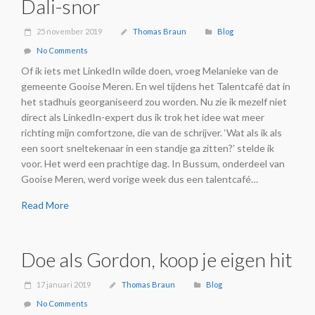
Dali-snor
25 november 2019
Thomas Braun
Blog
No Comments
Of ik iets met LinkedIn wilde doen, vroeg Melanieke van de
gemeente Gooise Meren. En wel tijdens het Talentcafé dat in
het stadhuis georganiseerd zou worden. Nu zie ik mezelf niet
direct als LinkedIn-expert dus ik trok het idee wat meer
richting mijn comfortzone, die van de schrijver. ‘Wat als ik als
een soort sneltekenaar in een standje ga zitten?’ stelde ik
voor. Het werd een prachtige dag. In Bussum, onderdeel van
Gooise Meren, werd vorige week dus een talentcafé…
Read More
Doe als Gordon, koop je eigen hit
17 januari 2019
Thomas Braun
Blog
No Comments