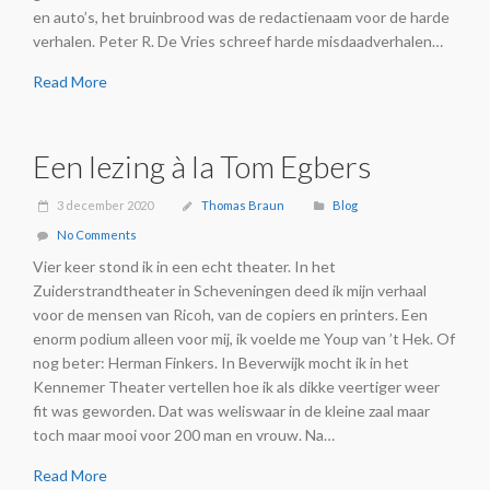
en auto’s, het bruinbrood was de redactienaam voor de harde
verhalen. Peter R. De Vries schreef harde misdaadverhalen…
Read More
Een lezing à la Tom Egbers
3 december 2020
Thomas Braun
Blog
No Comments
Vier keer stond ik in een echt theater. In het
Zuiderstrandtheater in Scheveningen deed ik mijn verhaal
voor de mensen van Ricoh, van de copiers en printers. Een
enorm podium alleen voor mij, ik voelde me Youp van ’t Hek. Of
nog beter: Herman Finkers. In Beverwijk mocht ik in het
Kennemer Theater vertellen hoe ik als dikke veertiger weer
fit was geworden. Dat was weliswaar in de kleine zaal maar
toch maar mooi voor 200 man en vrouw. Na…
Read More