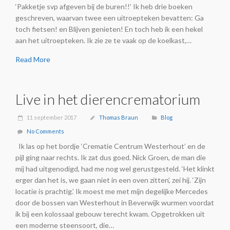
‘Pakketje svp afgeven bij de buren!!’ Ik heb drie boeken
geschreven, waarvan twee een uitroepteken bevatten: Ga
toch fietsen! en Blijven genieten! En toch heb ik een hekel
aan het uitroepteken. Ik zie ze te vaak op de koelkast,…
Read More
Live in het dierencrematorium
11 september 2017
Thomas Braun
Blog
No Comments
Ik las op het bordje ‘Crematie Centrum Westerhout’ en de
pijl ging naar rechts. Ik zat dus goed. Nick Groen, de man die
mij had uitgenodigd, had me nog wel gerustgesteld. ‘Het klinkt
erger dan het is, we gaan niet in een oven zitten’, zei hij. ‘Zijn
locatie is prachtig.’ Ik moest me met mijn degelijke Mercedes
door de bossen van Westerhout in Beverwijk wurmen voordat
ik bij een kolossaal gebouw terecht kwam. Opgetrokken uit
een moderne steensoort, die…