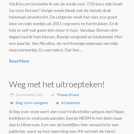
Via Bol.com bestelde ik van de week voor 7,50 euro mijn boek
Ga toch fietsen! Vorige week bleek ook de tiende druk
helemaal uitverkocht. De uitgever vindt het niet zo’n goed
idee om mijn werkje uit 2011 nog eens te herdrukken. En ik
heb er zelf ook geen één meer in huis. Vandaar. Binnen drie
dagen had ik hem binnen. Beetje vergeeld en beduimeld. Met
een kaartje. Van Nicoline, de rechtmatige eigenaar van mijn
meesterwerkje. En een tekst. Dat het…
Read More
Weg met het uitroepteken!
23 november 2017
Thomas Braun
Blog
,
Geen categorie
8 Comments
Ik liep over onze werf, een soort industriële campus met hippe
bedrijven in stokoude panden, beetje NDSM in het klein maar
dan in Hilversum. Een van de bedrijfjes hier verwachtte een
pakketje, want op het raam hing een A4-vel met de tekst: