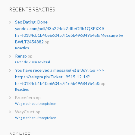
RECENTE REACTIES
Sex Dating. Done
yandex.com/poll/43o224okZdReGRb1Q8PXXJ?
hs=f0184cb1b40e660457f1e5b496849b4a& Message №
BWLT2454882
op
Reacties
Renzo
op
Over de 70 en zo vitaal
You have received a message(-s) # 869. Go >>>
https://telegra.ph/Ticket--9515-12-16?
hs=f0184cb1b40e660457f1e5b496849b4a&
op
Reacties
Brucefiero
op
Weg met het uitroepteken!
WeyCruct
op
Weg met het uitroepteken!
ARCHIEF