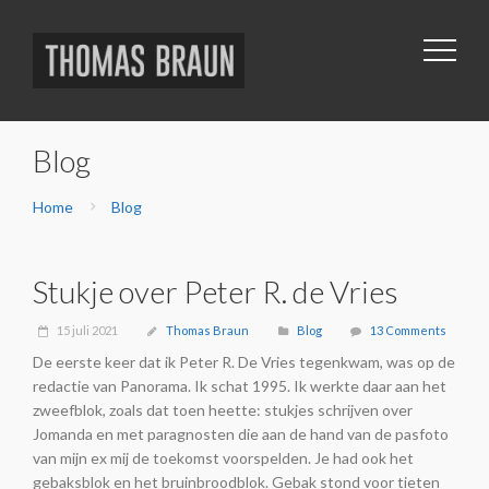
Blog
Home
Blog
Stukje over Peter R. de Vries
15 juli 2021
Thomas Braun
Blog
13 Comments
De eerste keer dat ik Peter R. De Vries tegenkwam, was op de
redactie van Panorama. Ik schat 1995. Ik werkte daar aan het
zweefblok, zoals dat toen heette: stukjes schrijven over
Jomanda en met paragnosten die aan de hand van de pasfoto
van mijn ex mij de toekomst voorspelden. Je had ook het
gebaksblok en het bruinbroodblok. Gebak stond voor tieten