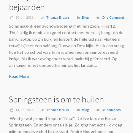
bejaarden
30 juni 2016
Thomas Braun
Blog
One Comment
Soms maak ik een avondwandeling met mijn zoon. Hij is 12.
Thuis krijg ik nooit zo’n goed contact met hem. Hij hangt op de
bank, laptop op z’n buik, en luistert de hele tijd naar vloggers
terwijl hij met een half oog Dunya en Desi kijkt. Als ik dan vraag
hoe het op school was, krijg ik alleen een ongeïnteresseerd
knikje. Als ik wat dwingender word, raakt hij geïrriteerd. Op
zijn kamer is het een zooitje, zijn jas ligt languit…
Read More
Springsteen is om te huilen
14 juni 2016
Thomas Braun
Blog
3 Comments
‘Weet je wat je moet kopen?’ ‘Nou?’ ‘De live box van Bruce
Springsteen. En anders ontsla ik je.’ Zo ging het echt. Ik vroeg
mijn toenmalige chef bij de krant, André Hoogeboom, om