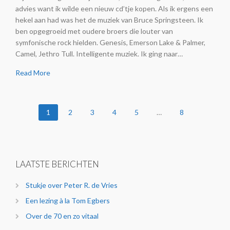
advies want ik wilde een nieuw cd’tje kopen. Als ik ergens een
hekel aan had was het de muziek van Bruce Springsteen. Ik
ben opgegroeid met oudere broers die louter van
symfonische rock hielden. Genesis, Emerson Lake & Palmer,
Camel, Jethro Tull. Intelligente muziek. Ik ging naar…
Read More
1
2
3
4
5
…
8
LAATSTE BERICHTEN
Stukje over Peter R. de Vries
Een lezing à la Tom Egbers
Over de 70 en zo vitaal